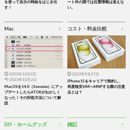
を使って自分の時給をはじき出
ート外の国では位置情報は追えな
す！
い。
Mac
コスト・料金比較
2023年10月2日
2023年9月27日
2023年10月2日
iPhone15をキャリアで契約し、
MacOSを14.0（Sonoma）にアッ
再度格安SIMへMNPする際の注意
プデートしたらATOKがおかしく
点とは？
なった！その対処方法について解
説
DIY・ホームグッズ
雑記