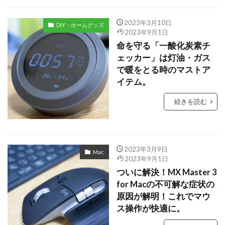
2023年3月10日
DIY・ホームグッズ
2023年9月1日
命を守る「一酸化炭素チ
ェッカー」は灯油・ガス
で暖をとる時のマストア
イテム。
続きを読む
2023年3月9日
Mac
2023年9月1日
ついに解決！MX Master 3
for Macの不可解な症状の
原因が解明！これでマウ
ス操作が快適に。