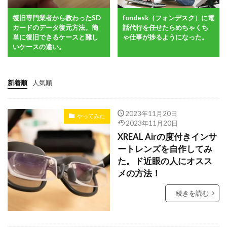
復旧専門業者から教わったSD
fondesk（フォンデスク）に電
カードのデータ復元方法。簡
話代行を任せたらめちゃくち
単に復旧できるケースと難し
ゃ仕事が捗るようになった。
いケースの違い。
新着順
人気順
2023年11月20日
やってみた
2023年11月20日
XREAL Airの度付きインサ
ートレンズを自作してみ
た。ド近眼の人にオスス
メの方法！
続きを読む