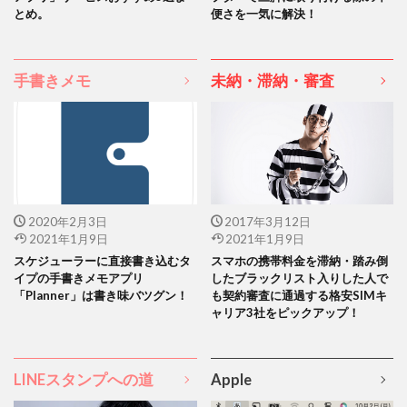
とめ。
便さを一気に解決！
手書きメモ
未納・滞納・審査
2020年2月3日
2017年3月12日
2021年1月9日
2021年1月9日
スケジューラーに直接書き込むタ
スマホの携帯料金を滞納・踏み倒
イプの手書きメモアプリ
したブラックリスト入りした人で
「Planner」は書き味バツグン！
も契約審査に通過する格安SIMキ
ャリア3社をピックアップ！
LINEスタンプへの道
Apple