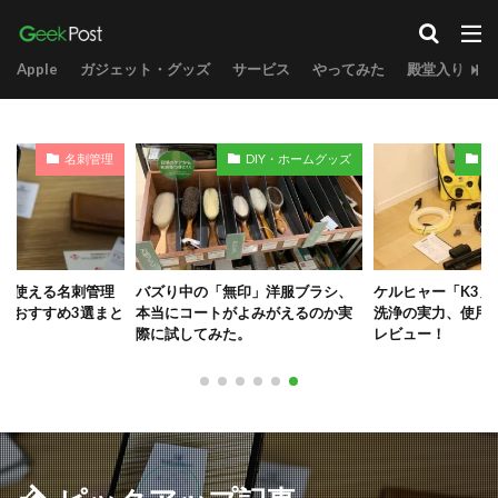
Apple
ガジェット・グッズ
サービス
やってみた
殿堂入り
DIY・ホームグッズ
DIY・ホームグッズ
印」洋服ブラシ、
ケルヒャー「K3」サイレント高圧
Appleストア限定
よみがえるのか実
洗浄の実力、使用感をぶっちゃけ
AppleWatch
。
レビュー！
楽すぎたっ！スポ
もう戻れません。