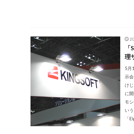
2
「S
理
5月
示会
けじ
に開
モシ
いう
「E