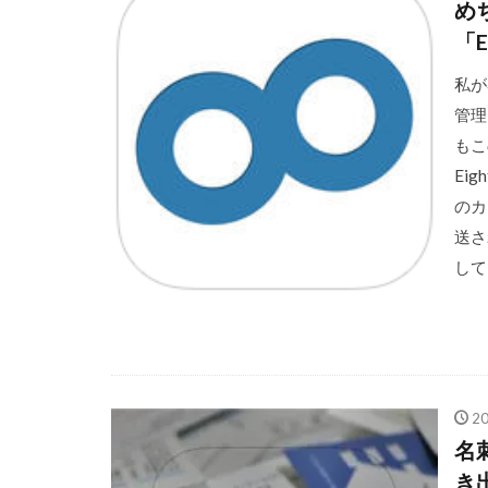
め
「
私が
管理
もこ
Ei
のカ
送さ
して
2
名
き