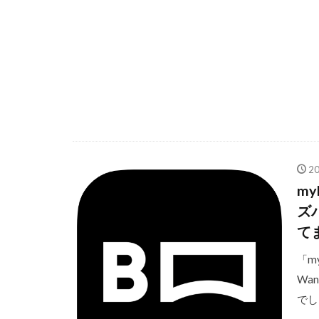
2
m
ズ
て
「m
Wa
でし