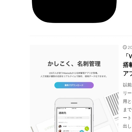
2
「W
搭
ア
以前
リー
用と
まで
ート
出し