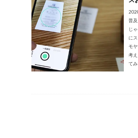
20
普及
じゃ
にス
モヤ
考え
てみ