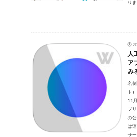
りま
2
人工
ア
み
名刺
ト）
11
プリ
の公
は運
サー