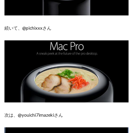
続いて、@pichixxxさん
次は、@youichi7imazekiさん