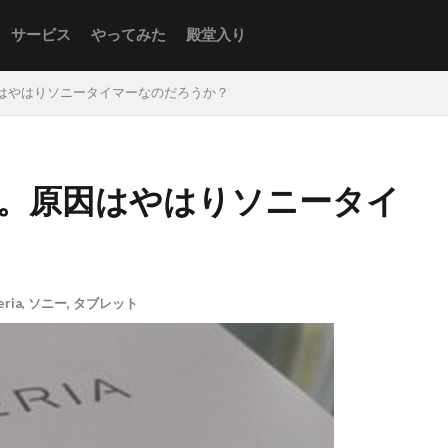
サービス
やってみた
殿堂入り
逝く。原因はやはりソニータイマーなのだろうか？
etが逝く。原因はやはりソニータイ
eria
,
ソニー
,
タブレット