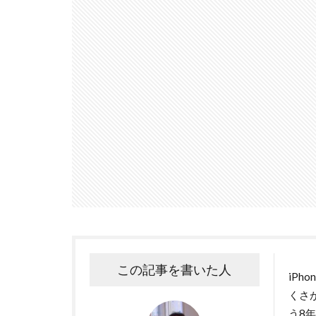
この記事を書いた人
iP
くさ
う8