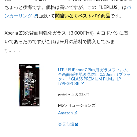
ちょっと後悔です。価格は高いですが、この「LEPLUS」は
バ
ンカーリング
に続いて
間違いなくベストバイ商品
です。
Xperia Z3の背面用強化ガラス（3,000円弱）もヨドバシに置
いてあったのですがこれは来月の給料で購入してみま
す。。。
LEPLUS iPhone7 Plus用 ガラスフィルム
全画面保護 覗き見防止 0.33mm（ブラッ
ク） 「GLASS PREMIUM FILM」 LP-
I7PFGPCBK
posted with カエレバ
MSソリューションズ
Amazon
楽天市場