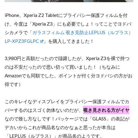
iPhone、Xperia Z2 Tabletにプライバシー保護フィルムを付
け、今度は「Xperia Z3」にも必要でしょ！ってことでヨドバ
シカメラで「
ガラスフィルム 覗き見防止LEPLUS（ルプラス）
LP-XPZ3FGLPC
」を購入してきました！
3,980円と高額だったので躊躇したが、Xperia Z3を裸で持つ
のは不安だったので思い切って買いました！（ちなみに
Amazonでも同額でした。ポイントが付く分ヨドバシの方がお
得です）
このキレイなディスプレイをプライバシー保護フィルムでカ
バーするのはスゴく勿体ないのだが、
覗き見される方がイヤ
なので致し方なしです！パッケージでは「GLASS」の表記が
デカいからこれが商品名なのかなぁと思ったが本当は
「LEPLUS（ルプラス）」が商品名のようです。