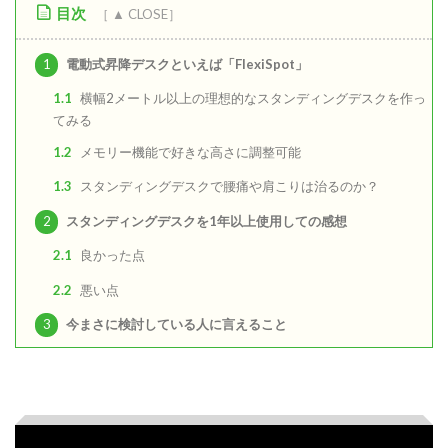
目次
1
電動式昇降デスクといえば「FlexiSpot」
1.1
横幅2メートル以上の理想的なスタンディングデスクを作っ
てみる
1.2
メモリー機能で好きな高さに調整可能
1.3
スタンディングデスクで腰痛や肩こりは治るのか？
2
スタンディングデスクを1年以上使用しての感想
2.1
良かった点
2.2
悪い点
3
今まさに検討している人に言えること