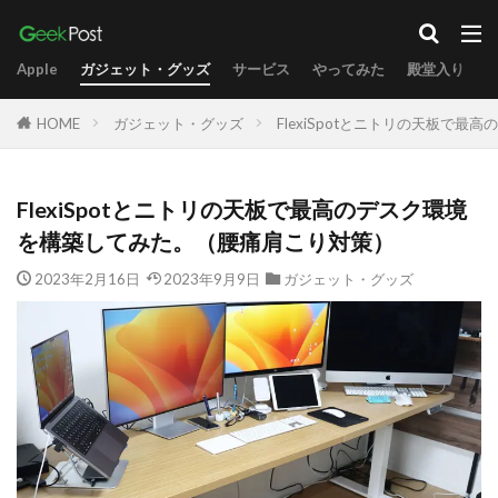
Apple
ガジェット・グッズ
サービス
やってみた
殿堂入り
HOME
ガジェット・グッズ
FlexiSpotとニトリの天板で
FlexiSpotとニトリの天板で最高のデスク環境
を構築してみた。（腰痛肩こり対策）
2023年2月16日
2023年9月9日
ガジェット・グッズ