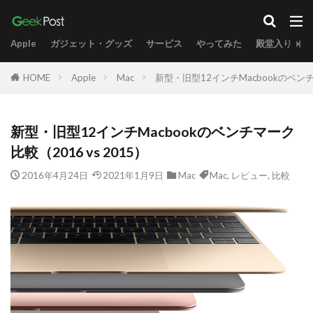
Apple
ガジェット・グッズ
サービス
やってみた
殿堂入り
HOME
Apple
Mac
新型・旧型12インチMacbookのベンチマ
新型・旧型12インチMacbookのベンチマーク
比較（2016 vs 2015）
2016年4月24日
2021年1月9日
Mac
Mac
,
レビュー
,
比較