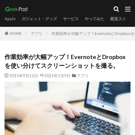
Apple
ガジェット・グッズ
サービス
やってみた
殿堂入り
HOME
アプリ
作業効率が大幅アップ！EvernoteとDrop
作業効率が大幅アップ！EvernoteとDropbox
を使い分けてスクリーンショットを撮る。
2015年9月12日
2021年1月9日
アプリ