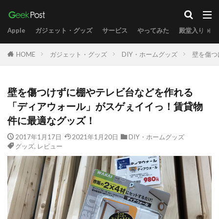
Apple
ガジェット・グッズ
サービス
やってみた
殿堂入り
HOME
ガジェット・グッズ
DIY・ホームグッズ
壁を傷つ
壁を傷つけずに棚やテレビ台などを作れる
「ディアウォール」がスゲぇイイっ！賃貸物
件に最適なグッズ！
2017年1月17日
2021年1月20日
DIY・ホームグッズ
グッズ
,
レビュー