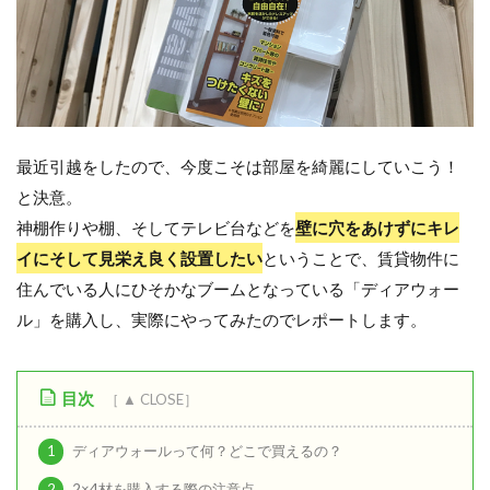
最近引越をしたので、今度こそは部屋を綺麗にしていこう！
と決意。
神棚作りや棚、そしてテレビ台などを
壁に穴をあけずにキレ
イにそして見栄え良く設置したい
ということで、賃貸物件に
住んでいる人にひそかなブームとなっている「ディアウォー
ル」を購入し、実際にやってみたのでレポートします。
目次
1
ディアウォールって何？どこで買えるの？
2
2×4材を購入する際の注意点