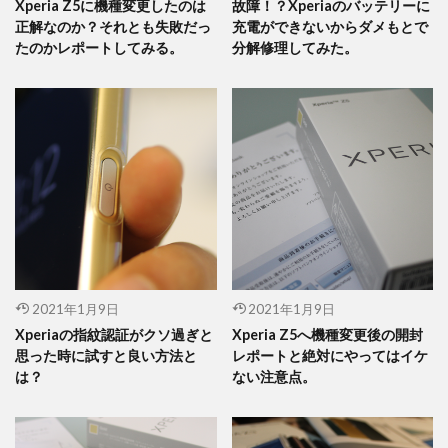
Xperia Z5に機種変更したのは
故障！？Xperiaのバッテリーに
正解なのか？それとも失敗だっ
充電ができないからダメもとで
たのかレポートしてみる。
分解修理してみた。
2021年1月9日
2021年1月9日
Xperiaの指紋認証がクソ過ぎと
Xperia Z5へ機種変更後の開封
思った時に試すと良い方法と
レポートと絶対にやってはイケ
は？
ない注意点。