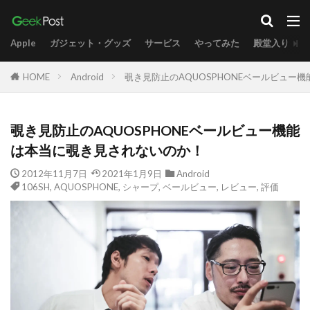
Apple
ガジェット・グッズ
サービス
やってみた
殿堂入り
HOME
Android
覗き見防止のAQUOSPHONEベールビュー
覗き見防止のAQUOSPHONEベールビュー機能
は本当に覗き見されないのか！
2012年11月7日
2021年1月9日
Android
106SH
,
AQUOSPHONE
,
シャープ
,
ベールビュー
,
レビュー
,
評価