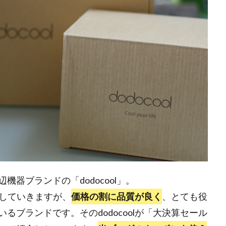
器ブランドの「dodocool」。
をしていきますが、
価格の割に品質が良く
、とても役
ブランドです。そのdodocoolが「大決算セール