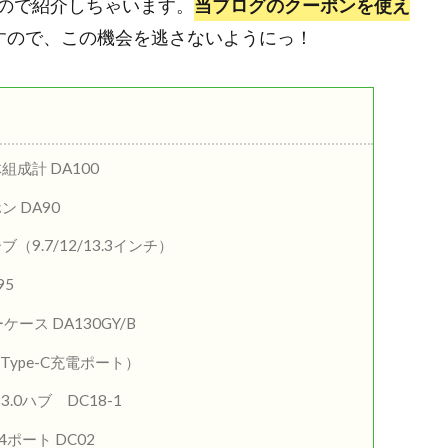
ので紹介しちゃいます。
当ブログのクーポンを使え
すので、この機会を逃さないようにっ！
成計 DA100
 DA90
.7/12/13.3インチ）
95
ーケース DA130GY/B
/Type-C充電ポート）
.0ハブ DC18-1
4ポート DC02