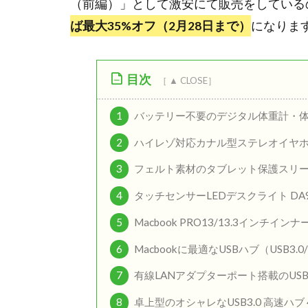
（前編）」として激安にて販売をしている
ば最大35%オフ（2月28日まで）
になりま
目次
1
バッテリー不要のデジタル体重計・体組
2
ハイレゾ対応カナル型ステレオイヤホン
3
フェルト素材のタブレット保護スリーブ（9
4
タッチセンサーLEDデスクライト DA
5
Macbook PRO13/13.3インチインナ
6
Macbookに最適なUSBハブ（USB3.0
7
有線LANアダプターポート搭載のUSB3
8
卓上型のオシャレなUSB3.0 高速ハブ 