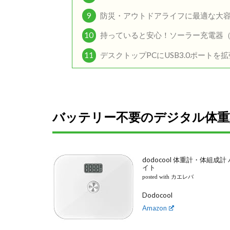
9
防災・アウトドアライフに最適な大
10
持っていると安心！ソーラー充電器（
11
デスクトップPCにUSB3.0ポート
バッテリー不要のデジタル体重計
dodocool 体重計・体組成
イト
posted with カエレバ
Dodocool
Amazon