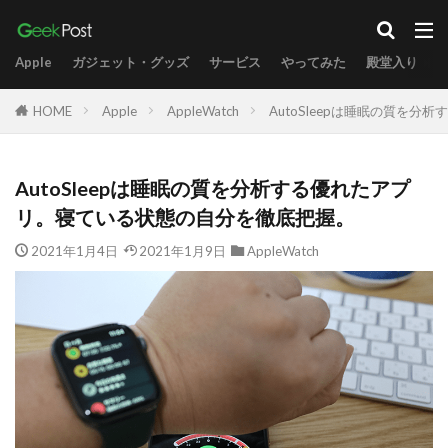
Apple
ガジェット・グッズ
サービス
やってみた
殿堂入り
HOME
Apple
AppleWatch
AutoSleepは睡眠の質を
AutoSleepは睡眠の質を分析する優れたアプ
リ。寝ている状態の自分を徹底把握。
2021年1月4日
2021年1月9日
AppleWatch