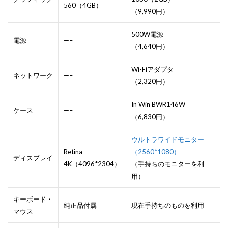
560（4GB）
（9,990円）
500W電源
電源
—–
（4,640円）
Wi-Fiアダプタ
ネットワーク
—–
（2,320円）
In Win BWR146W
ケース
—–
（6,830円）
ウルトラワイドモニター
Retina
（2560*1080）
ディスプレイ
4K（4096*2304）
（手持ちのモニターを利
用）
キーボード・
純正品付属
現在手持ちのものを利用
マウス