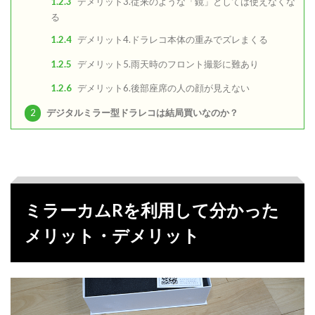
1.2.3
デメリット3.従来のような「鏡」としては使えなくな
る
1.2.4
デメリット4.ドラレコ本体の重みでズレまくる
1.2.5
デメリット5.雨天時のフロント撮影に難あり
1.2.6
デメリット6.後部座席の人の顔が見えない
2
デジタルミラー型ドラレコは結局買いなのか？
ミラーカムRを利用して分かった
メリット・デメリット